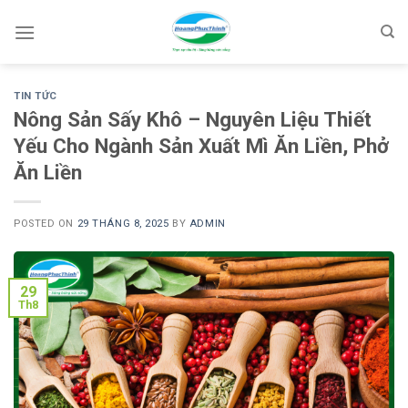
Skip
to
content
TIN TỨC
Nông Sản Sấy Khô – Nguyên Liệu Thiết
Yếu Cho Ngành Sản Xuất Mì Ăn Liền, Phở
Ăn Liền
POSTED ON
29 THÁNG 8, 2025
BY
ADMIN
29
Th8