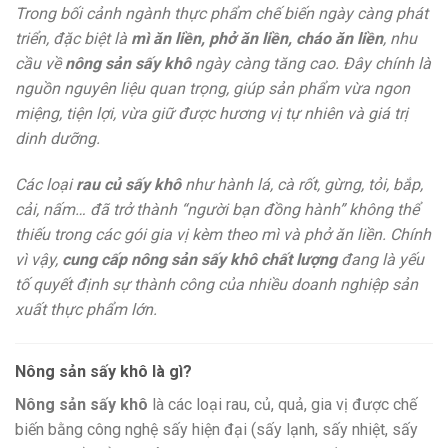
Trong bối cảnh ngành thực phẩm chế biến ngày càng phát
triển, đặc biệt là
mì ăn liền, phở ăn liền, cháo ăn liền
, nhu
cầu về
nông sản sấy khô
ngày càng tăng cao. Đây chính là
nguồn nguyên liệu quan trọng, giúp sản phẩm vừa ngon
miệng, tiện lợi, vừa giữ được hương vị tự nhiên và giá trị
dinh dưỡng.
Các loại
rau củ sấy khô
như hành lá, cà rốt, gừng, tỏi, bắp,
cải, nấm… đã trở thành “người bạn đồng hành” không thể
thiếu trong các gói gia vị kèm theo mì và phở ăn liền. Chính
vì vậy,
cung cấp nông sản sấy khô chất lượng
đang là yếu
tố quyết định sự thành công của nhiều doanh nghiệp sản
xuất thực phẩm lớn.
Nông sản sấy khô là gì?
Nông sản sấy khô
là các loại rau, củ, quả, gia vị được chế
biến bằng công nghệ sấy hiện đại (sấy lạnh, sấy nhiệt, sấy