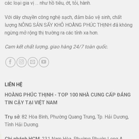
các loại gia vị … như hồ tiêu, ớt, tỏi, hành.
Với dây chuyền công nghệ sạch, đảm bảo vệ sinh, chất
lượng NÔNG SẢN SẤY KHÔ HOÀNG PHÚC THỊNH đã không
ngừng mở rộng thị trường ra các tỉnh xa hơn.
Cam kết chất lượng, giao hàng 24/7 toàn quốc.
LIÊN HỆ
HOÀNG PHÚC THỊNH - TOP 100 NHÀ CUNG CẤP ĐÁNG
TIN CẬY TẠI VIỆT NAM
Trụ sở
: 82 Hòa Bình, Phường Quang Trung, Tp. Hải Dương,
Tỉnh Hải Dương.
Chi nhánh HCM
: 231 Nam Hòa, Phường Phước Long A,