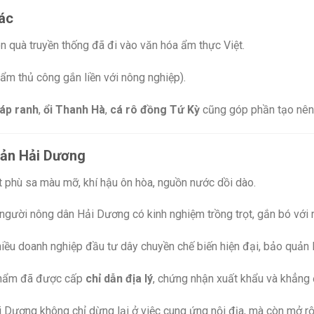
hác
 quà truyền thống đã đi vào văn hóa ẩm thực Việt.
ẩm thủ công gắn liền với nông nghiệp).
áp ranh
,
ổi Thanh Hà
,
cá rô đồng Tứ Kỳ
cũng góp phần tạo nên
 sản Hải Dương
ất phù sa màu mỡ, khí hậu ôn hòa, nguồn nước dồi dào.
 người nông dân Hải Dương có kinh nghiệm trồng trọt, gắn bó với 
nhiều doanh nghiệp đầu tư dây chuyền chế biến hiện đại, bảo quản 
 phẩm đã được cấp
chỉ dẫn địa lý
, chứng nhận xuất khẩu và khẳng đị
i Dương không chỉ dừng lại ở việc cung ứng nội địa, mà còn mở r