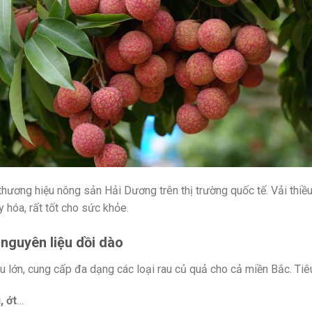
h thương hiệu nông sản Hải Dương trên thị trường quốc tế. Vải th
 hóa, rất tốt cho sức khỏe.
 nguyên liệu dồi dào
u lớn, cung cấp đa dạng các loại rau củ quả cho cả miền Bắc. Tiêu
, ớt
…