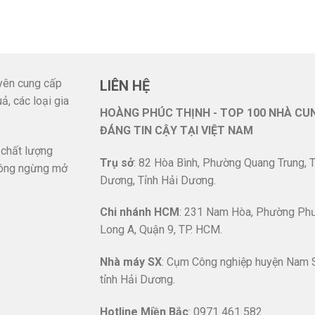
ên cung cấp
LIÊN HỆ
ả, các loại gia
HOÀNG PHÚC THỊNH - TOP 100 NHÀ CU
ĐÁNG TIN CẬY TẠI VIỆT NAM
 chất lượng
Trụ sở
: 82 Hòa Bình, Phường Quang Trung, T
ông ngừng mở
Dương, Tỉnh Hải Dương.
Chi nhánh HCM
: 231 Nam Hòa, Phường Ph
Long A, Quận 9, TP. HCM.
Nhà máy SX
: Cụm Công nghiệp huyện Nam 
tỉnh Hải Dương.
Hotline
Miền Bắc
: 0971 461 582