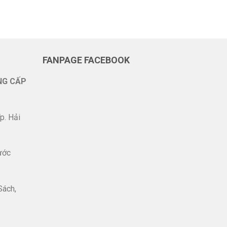
FANPAGE FACEBOOK
NG CẤP
p. Hải
ước
Sách,