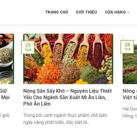
TRANG CHỦ
GIỚI THIỆU
CỬA HÀNG
28
29
Th8
Th8
Giữ
Nông Sản Sấy Khô – Nguyên Liệu Thiết
Nông 
 Mọi
Yếu Cho Ngành Sản Xuất Mì Ăn Liền,
Việt 
Phở Ăn Liền
Hải Dư
giới,
Trong bối cảnh ngành thực phẩm chế biến
Hồng, t
ngày càng phát triển, đặc biệt là...