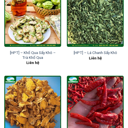
[HPT] – Khổ Qua Sấy Khô –
[HPT] – Lá Chanh Sấy Khô
Trà Khổ Qua
Liên hệ
Liên hệ