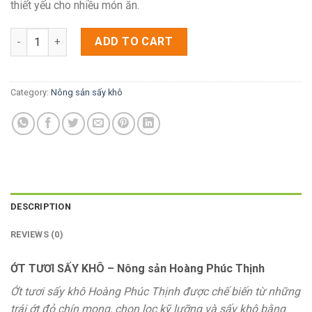
thiết yếu cho nhiều món ăn.
[HPT] - Ớt Tươi Sấy Khô quantity
ADD TO CART
Category:
Nông sản sấy khô
DESCRIPTION
REVIEWS (0)
ỚT TƯƠI SẤY KHÔ – Nông sản Hoàng Phúc Thịnh
Ớt tươi sấy khô Hoàng Phúc Thịnh được chế biến từ những
trái ớt đỏ chín mọng, chọn lọc kỹ lưỡng và sấy khô bằng