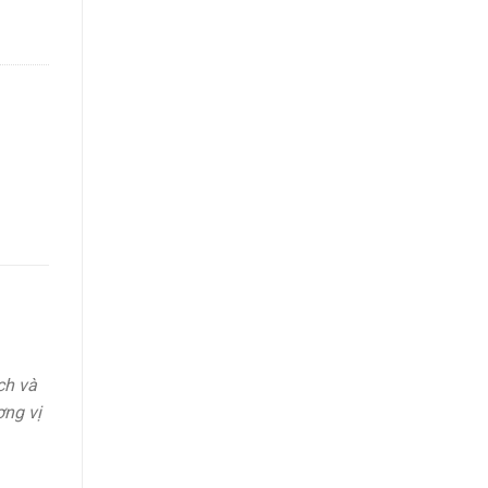
ch và
ơng vị