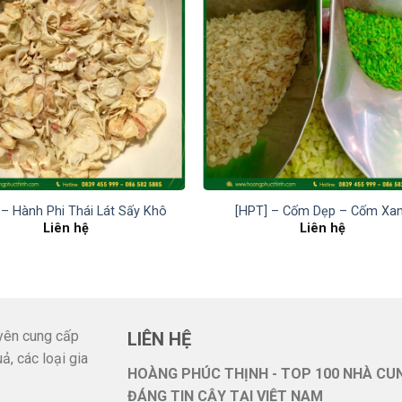
 – Hành Phi Thái Lát Sấy Khô
[HPT] – Cốm Dẹp – Cốm Xa
Liên hệ
Liên hệ
ên cung cấp
LIÊN HỆ
ả, các loại gia
HOÀNG PHÚC THỊNH - TOP 100 NHÀ CU
ĐÁNG TIN CẬY TẠI VIỆT NAM