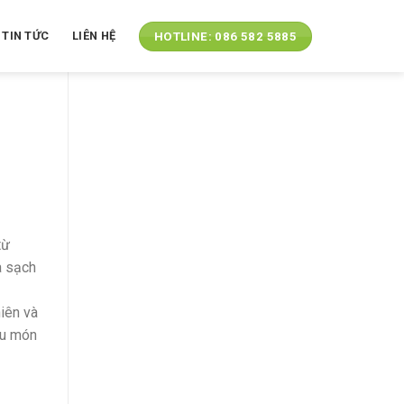
TIN TỨC
LIÊN HỆ
HOTLINE: 086 582 5885
từ
a sạch
iên và
ều món