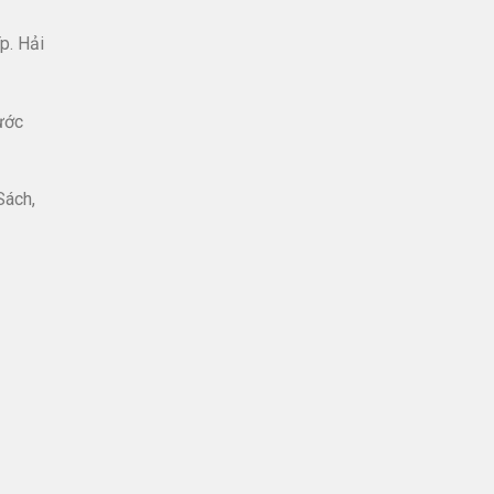
p. Hải
ước
Sách,