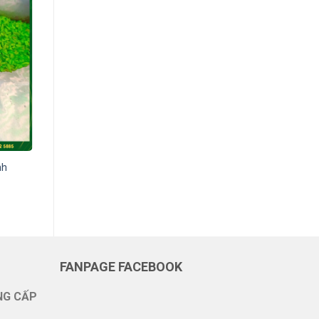
nh
[HPT] – Tỏi Sấy Khô Nguyên Chất
Liên hệ
FANPAGE FACEBOOK
NG CẤP