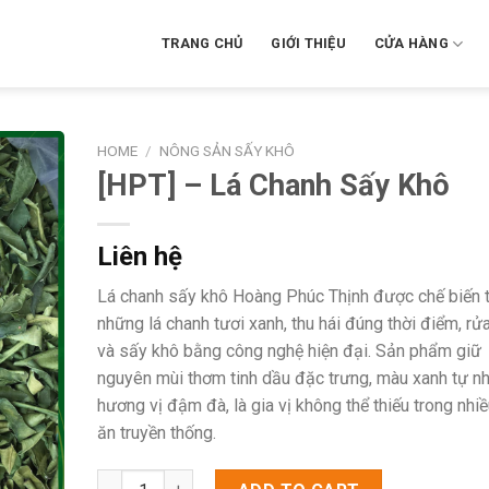
TRANG CHỦ
GIỚI THIỆU
CỬA HÀNG
HOME
/
NÔNG SẢN SẤY KHÔ
[HPT] – Lá Chanh Sấy Khô
Liên hệ
Lá chanh sấy khô Hoàng Phúc Thịnh được chế biến 
những lá chanh tươi xanh, thu hái đúng thời điểm, rử
và sấy khô bằng công nghệ hiện đại. Sản phẩm giữ
nguyên mùi thơm tinh dầu đặc trưng, màu xanh tự nh
hương vị đậm đà, là gia vị không thể thiếu trong nhi
ăn truyền thống.
[HPT] - Lá Chanh Sấy Khô quantity