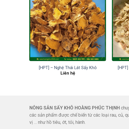
[HPT] – Nghệ Thái Lát Sấy Khô
[HPT]
Liên hệ
NÔNG SẢN SẤY KHÔ HOÀNG PHÚC THỊNH
chuy
các sản phẩm được chế biến từ các loại rau, củ, qu
vị … như hồ tiêu, ớt, tỏi, hành.