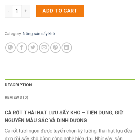
[HPT] - Cà Rốt Thái Hạt Lựu - Sấy Khô quantity
ADD TO CART
Category:
Nông sản sấy khô
DESCRIPTION
REVIEWS (0)
CÀ RỐT THÁI HẠT LỰU SẤY KHÔ – TIỆN DỤNG, GIỮ
NGUYÊN MÀU SẮC VÀ DINH DƯỠNG
Cà rốt tươi ngon được tuyển chọn kỹ lưỡng, thái hạt lựu đều
đẹp rồi sấy khô bằng công nghệ hiện đại. Nhờ vậy, sản