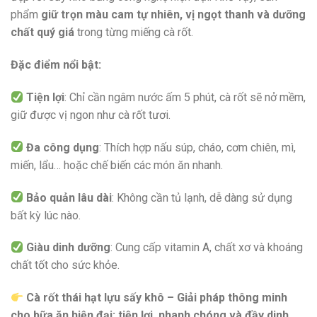
phẩm
giữ trọn màu cam tự nhiên, vị ngọt thanh và dưỡng
chất quý giá
trong từng miếng cà rốt.
Đặc điểm nổi bật:
Tiện lợi
: Chỉ cần ngâm nước ấm 5 phút, cà rốt sẽ nở mềm,
giữ được vị ngon như cà rốt tươi.
Đa công dụng
: Thích hợp nấu súp, cháo, cơm chiên, mì,
miến, lẩu… hoặc chế biến các món ăn nhanh.
Bảo quản lâu dài
: Không cần tủ lạnh, dễ dàng sử dụng
bất kỳ lúc nào.
Giàu dinh dưỡng
: Cung cấp vitamin A, chất xơ và khoáng
chất tốt cho sức khỏe.
Cà rốt thái hạt lựu sấy khô – Giải pháp thông minh
cho bữa ăn hiện đại: tiện lợi, nhanh chóng và đầy dinh